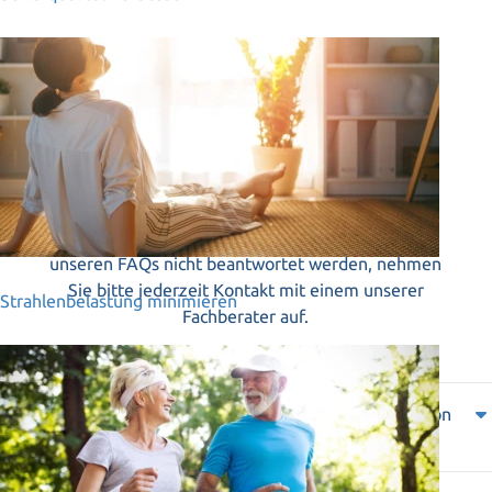
FAQs
Gern beantworten wir Ihre Fragen rund um das
Thema Energieplatte BRIGHT. Sollte Ihre Frage in
unseren FAQs nicht beantwortet werden, nehmen
Sie bitte jederzeit Kontakt mit einem unserer
Strahlenbelastung minimieren
Fachberater auf.
Soll die BRIGHT ausschließlich in der sitzenden Position
angewendet werden?
Die BRIGHT kann außer in der
sitzenden