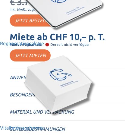
€ 3.780,–
€ 3.480,–
inkl. MwSt. zzgl. Versand
JETZT BESTELLEN
Miete ab
CHF 10,–
p. T.
Regenerationsplatte
Mietverfügbarkeit:
Derzeit nicht verfügbar
JETZT MIETEN
ANWENDUNGSBEREICHE
BESONDERHEITEN
MATERIAL UND VERPACKUNG
Vitalfeldtransformer
SCHLUSSBESTIMMUNGEN