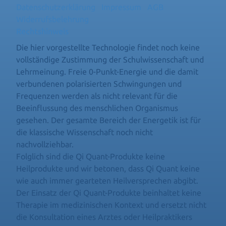
Datenschutzerklärung
Impressum
AGB
Widerrufsbelehrung
Rechtshinweis
Die hier vorgestellte Technologie findet noch keine
vollständige Zustimmung der Schulwissenschaft und
Lehrmeinung. Freie 0-Punkt-Energie und die damit
verbundenen polarisierten Schwingungen und
Frequenzen werden als nicht relevant für die
Beeinflussung des menschlichen Organismus
gesehen. Der gesamte Bereich der Energetik ist für
die klassische Wissenschaft noch nicht
nachvollziehbar.
Folglich sind die Qi Quant-Produkte keine
Heilprodukte und wir betonen, dass Qi Quant keine
wie auch immer gearteten Heilversprechen abgibt.
Der Einsatz der Qi Quant-Produkte beinhaltet keine
Therapie im medizinischen Kontext und ersetzt nicht
die Konsultation eines Arztes oder Heilpraktikers