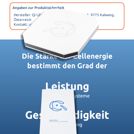
Angaben zur Produktsicherheit
Hersteller: Qi Life Energy GmbH, Fohlenweg 1, 8775 Kalwang,
Österreich
Kontakt:
qi@qi-life-energy.at
Die Stärke der Zellenergie
bestimmt den Grad der
BRIGHT
Leistung
körperlicher Systeme
Geschwindigkeit
von Genesung