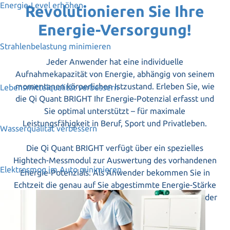
Energie-Level erhöhen
Revolutionieren Sie Ihre
Energie-Versorgung!
Strahlenbelastung minimieren
Jeder Anwender hat eine individuelle
Aufnahmekapazität von Energie, abhängig von seinem
momentanen körperlichen Istzustand. Erleben Sie, wie
Lebensmittelqualität verbessern
die Qi Quant BRIGHT Ihr Energie-Potenzial erfasst und
Sie optimal unterstützt – für maximale
Leistungsfähigkeit in Beruf, Sport und Privatleben.
Wasserqualität verbessern
Die Qi Quant BRIGHT verfügt über ein spezielles
Hightech-Messmodul zur Auswertung des vorhandenen
Elektrosmog im Auto minimieren
Energie-Potenzials. Als Anwender bekommen Sie in
Echtzeit die genau auf Sie abgestimmte Energie-Stärke
zugeführt. Dadurch wird eine Überenergetisierung oder
energetische Unterversorgung vermieden.
Ihr Schlüssel zur optimalen Zellgesundheit