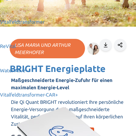
Vitalfeldtransformer
LISA MARIA UND ARTHUR
ReVital
MEIERHOFER
BRIGHT Energieplatte
Water Alive
Maßgeschneiderte Energie-Zufuhr für einen
maximalen Energie-Level
Vitalfeldtransformer-CAR+
Die Qi Quant BRIGHT revolutioniert Ihre persönliche
Energie-Versorgung durch maßgeschneiderte
Vitalität, perfekt abgestimmt auf Ihren körperlichen
Zustand.
AKTION