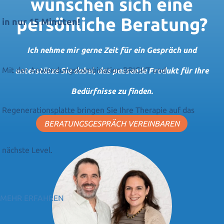
wünschen sich eine
persönliche Beratung?
in nur 15 Minuten!
Ich nehme mir gerne Zeit für ein Gespräch und
Mit der Anwendungskombination BRIGHT und
unterstütze Sie dabei, das passende Produkt für Ihre
Bedürfnisse zu finden.
Regenerationsplatte bringen Sie Ihre Therapie auf das
BERATUNGSGESPRÄCH VEREINBAREN
nächste Level.
MEHR ERFAHREN