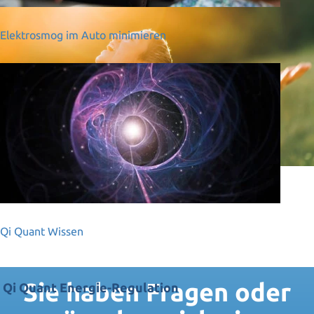
Elektrosmog im Auto minimieren
Qi Quant Wissen
Sie haben Fragen oder
Qi Quant Energie-Regulation