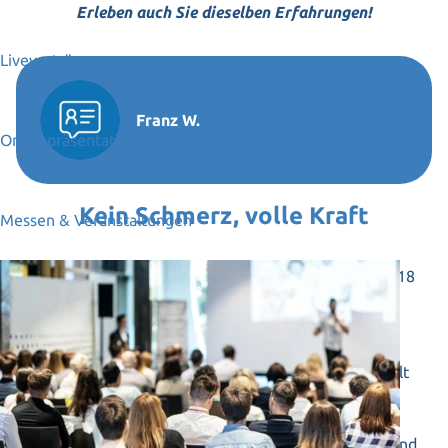
Erleben auch Sie dieselben Erfahrungen!
Livevorträge
Franz W.
Onlinepräsentationen
Kein Schmerz, volle Kraft
Messen & Veranstaltungen
Ich hatte mir beim Holzarbeiten im Winter 2017/2018
das rechte Ellbogengelenk verletzt. Es schmerzte
immer und ich konnte auch die Hand nicht richtig
durchstrecken und hatte auch keine Kraft. Als im
Sommer 2018 die BRIGHT beim Seminar vorgestellt
wurde, legte ich die Hand 10 Minuten darauf.
Am nächsten Tag merkte ich bereits, dass ich die Hand