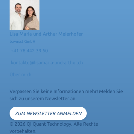
Lisa Maria und Arthur Meierhofer
b.wusst GmbH
+41 78 442 39 60
kontakte@lisamaria-und-arthur.ch
Über mich
Verpassen Sie keine Informationen mehr! Melden Sie
sich zu unserem Newsletter an!
ZUM NEWSLETTER ANMELDEN
© 2026 Qi Quant Technology. Alle Rechte
vorbehalten.