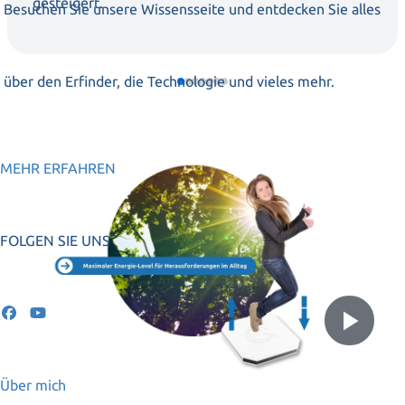
gesteigert.
Besuchen Sie unsere Wissensseite und entdecken Sie alles
über den Erfinder, die Technologie und vieles mehr.
MEHR ERFAHREN
FOLGEN SIE UNS
Vid
Bright in der Anwendung
abs
Über mich