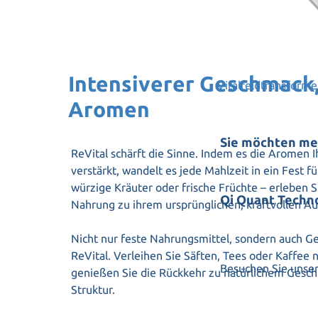
Intensiverer Geschmack,
Vitalfeldtransform
Aromen
Sie möchten me
ReVital schärft die Sinne. Indem es die Aromen 
verstärkt, wandelt es jede Mahlzeit in ein Fest 
würzige Kräuter oder frische Früchte – erleben 
Qi Quant Techn
Nahrung zu ihrem ursprünglichen, kraftvollen Au
Nicht nur feste Nahrungsmittel, sondern auch Ge
ReVital. Verleihen Sie Säften, Tees oder Kaffee 
Besuchen Sie unser
genießen Sie die Rückkehr zu natürlichem Gesc
Struktur.