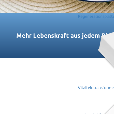
Regenerationsplatt
Mehr Lebenskraft aus jedem Biss
Vitalfeldtransforme