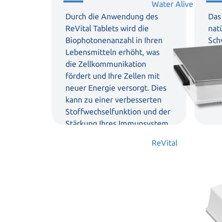
Water Alive
Durch die Anwendung des
Das
ReVital Tablets wird die
nat
Biophotonenanzahl in Ihren
Sch
Lebensmitteln erhöht, was
um 
die Zellkommunikation
Leb
fördert und Ihre Zellen mit
neut
neuer Energie versorgt. Dies
ein
kann zu einer verbesserten
von
Stoffwechselfunktion und der
Stärkung Ihres Immunsystem
auf natürliche Weise führen.
ReVital