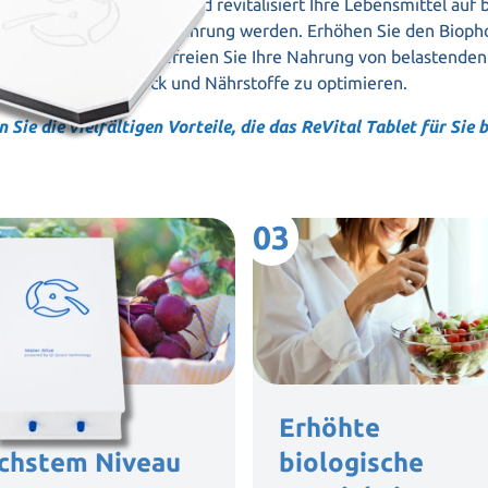
et von Qi Quant reinigt und revitalisiert Ihre Lebensmittel auf 
ch sie zu wahrer Kraftnahrung werden. Erhöhen Sie den Bioph
n Sie das Wasser und befreien Sie Ihre Nahrung von belastende
Geschmack und Nährstoffe zu optimieren.
 Sie die vielfältigen Vorteile, die das ReVital Tablet für Sie b
03
inheit auf
Erhöhte
chstem Niveau
biologische