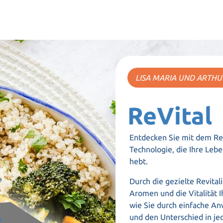
LISA MARIA UND ARTH
ReVital
Entdecken Sie mit dem ReV
Technologie, die Ihre Leb
hebt.
e
Durch die gezielte Revita
Aromen und die Vitalität I
wie Sie durch einfache An
und den Unterschied in j
r