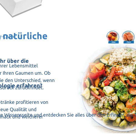
 natürliche
er-CAR+
hr über die
Ihrer Lebensmittel
für Ihren Gaumen um. Ob
Sie den Unterschied, wenn
ologie erfahren?
sdruck zurückfindet.
tränke profitieren von
neue Qualität und
e Wissensseite und entdecken Sie alles über den Erfinder, die 
hmack und weicherer