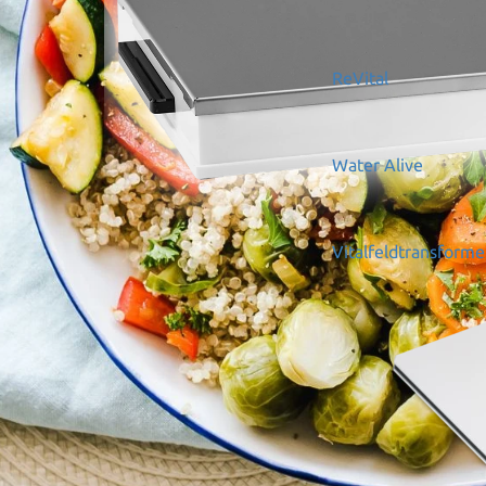
ReVital
Water Alive
Vitalfeldtransform