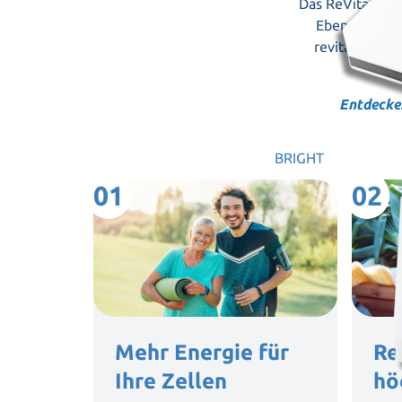
Das ReVital Tabl
Ebene, wodur
revitalisiere
Entdecken
BRIGHT
01
02
Mehr Energie für
Re
Ihre Zellen
hö