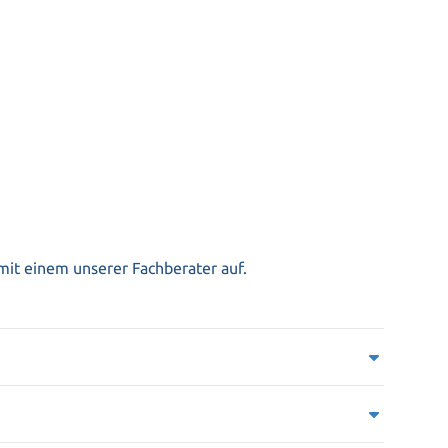
mit einem unserer Fachberater auf.
der Prozess bei einem flüssigen Nahrungsmittel
oll. Durch den Reinigungs- und