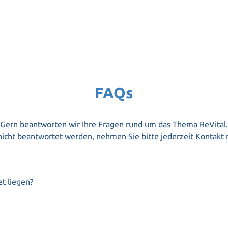
FAQs
Gern beantworten wir Ihre Fragen rund um das Thema ReVital.
 nicht beantwortet werden, nehmen Sie bitte jederzeit Kontakt 
t liegen?
je nach Lebensmittel etwas unterschiedlich. Grundsätzlich ist 
hrungsmittel.
e aufgrund der chemischen Zusammensetzung erzielt werden s