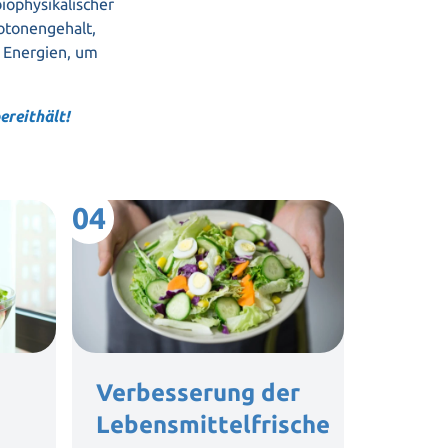
biophysikalischer
otonengehalt,
n Energien, um
ereithält!
04
05
Verbesserung der
Hexa
Lebensmittelfrische
Wasse