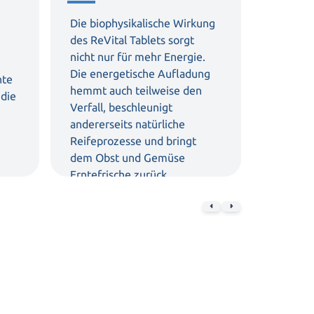
Vital
Die biophysikalische Wirkung
des ReVital Tablets sorgt
Das ReVi
nicht nur für mehr Energie.
natürlic
Die energetische Aufladung
hte
Struktu
hemmt auch teilweise den
 die
her. Das 
Verfall, beschleunigt
kalte u
andererseits natürliche
und auch
Reifeprozesse und bringt
Wasseran
dem Obst und Gemüse
Nahrung
Erntefrische zurück.
hexagona
Zellhydr
Entgift
die biol
Lebensmi
.