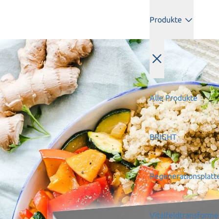
Produkte
Alle Produkte
BRIGHT
Regenerationsplatt
Vitalfeldtransforme