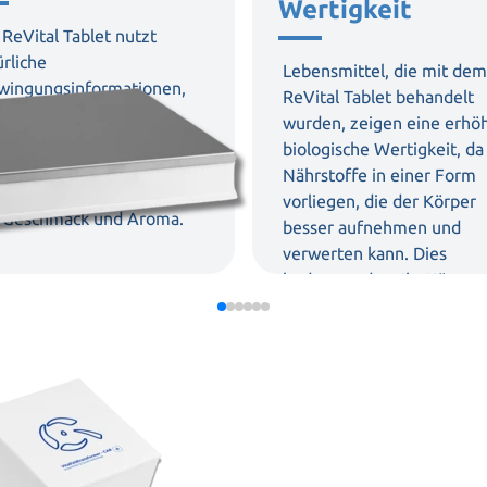
Wertigkeit
 ReVital Tablet nutzt
ürliche
Lebensmittel, die mit dem
wingungsinformationen,
ReVital Tablet behandelt
belastende Energien in
wurden, zeigen eine erhö
ensmitteln zu
biologische Wertigkeit, da
ralisieren. Dies sorgt für
Nährstoffe in einer Form
e spürbare Verbesserung
vorliegen, die der Körper
 Geschmack und Aroma.
besser aufnehmen und
verwerten kann. Dies
bedeutet, dass Ihr Körper
mehr aus jedem Bissen
herausholt, was zu einer
besseren
Nährstoffversorgung und
mehr Energie führen kann