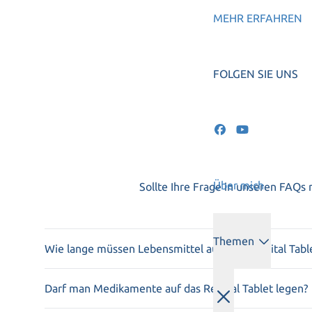
MEHR ERFAHREN
FOLGEN SIE UNS
Über mich
Sollte Ihre Frage in unseren FAQs
Themen
Wie lange müssen Lebensmittel auf dem ReVital Table
Der Reinigungs- und Revitalisierungsprozess ist 
schneller abgeschlossen als bei einem festen Na
Darf man Medikamente auf das ReVital Tablet legen?
Medikamente haben eine gewünschte Wirkung, di